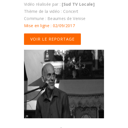
Vidéo réalisée par :
[Sud TV Locale]
Thème de la vidéo : Concert
Commune : Beaumes de Venise
Mise en ligne : 02/09/2017
VOIR LE REPORTAGE