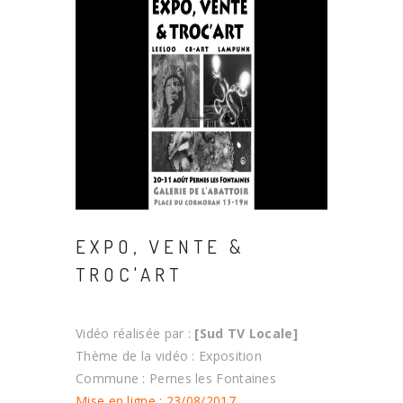
EXPO, VENTE &
TROC'ART
Vidéo réalisée par :
[Sud TV Locale]
Thème de la vidéo : Exposition
Commune : Pernes les Fontaines
Mise en ligne : 23/08/2017