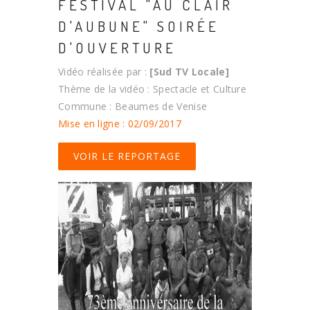
FESTIVAL "AU CLAIR
D'AUBUNE" SOIRÉE
D'OUVERTURE
Vidéo réalisée par :
[Sud TV Locale]
Thème de la vidéo : Spectacle et Culture
Commune : Beaumes de Venise
Mise en ligne : 02/09/2017
VOIR LE REPORTAGE