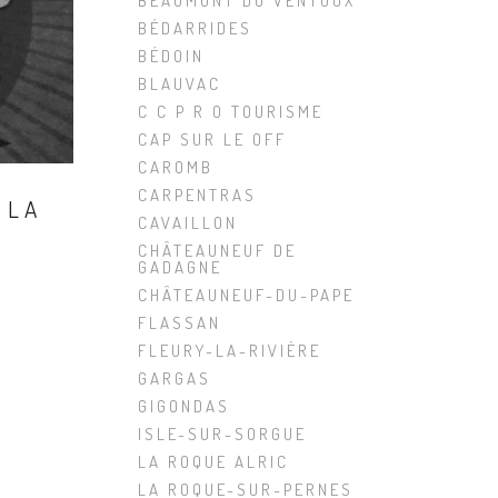
BEAUMONT DU VENTOUX
BÉDARRIDES
BÉDOIN
BLAUVAC
C C P R O TOURISME
CAP SUR LE OFF
CAROMB
CARPENTRAS
 LA
CAVAILLON
CHÂTEAUNEUF DE
GADAGNE
CHÂTEAUNEUF-DU-PAPE
FLASSAN
FLEURY-LA-RIVIÈRE
GARGAS
GIGONDAS
ISLE-SUR-SORGUE
LA ROQUE ALRIC
LA ROQUE-SUR-PERNES