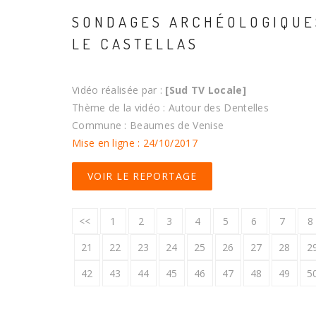
SONDAGES ARCHÉOLOGIQUE
LE CASTELLAS
Vidéo réalisée par :
[Sud TV Locale]
Thème de la vidéo : Autour des Dentelles
Commune : Beaumes de Venise
Mise en ligne : 24/10/2017
VOIR LE REPORTAGE
<<
1
2
3
4
5
6
7
8
21
22
23
24
25
26
27
28
2
42
43
44
45
46
47
48
49
5