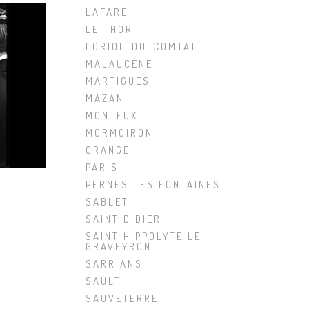
LAFARE
LE THOR
LORIOL-DU-COMTAT
MALAUCÈNE
MARTIGUES
MAZAN
MONTEUX
MORMOIRON
ORANGE
PARIS
PERNES LES FONTAINES
A
SABLET
SAINT DIDIER
SAINT HIPPOLYTE LE
GRAVEYRON
SARRIANS
SAULT
SAUVETERRE