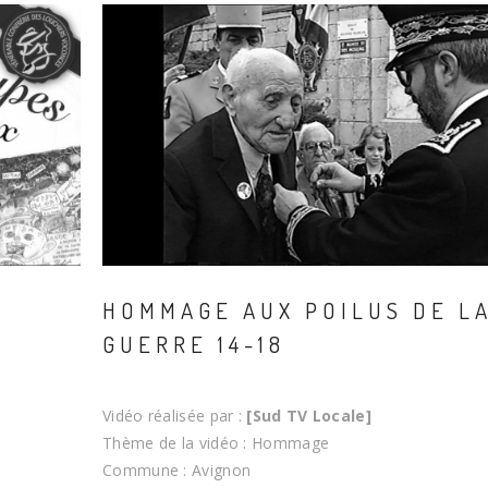
HOMMAGE AUX POILUS DE L
GUERRE 14-18
Vidéo réalisée par :
[Sud TV Locale]
Thème de la vidéo : Hommage
Commune : Avignon