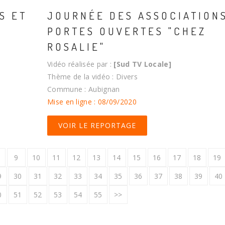
S ET
JOURNÉE DES ASSOCIATION
PORTES OUVERTES "CHEZ
ROSALIE"
Vidéo réalisée par :
[Sud TV Locale]
Thème de la vidéo : Divers
Commune : Aubignan
Mise en ligne : 08/09/2020
VOIR LE REPORTAGE
9
10
11
12
13
14
15
16
17
18
19
9
30
31
32
33
34
35
36
37
38
39
40
0
51
52
53
54
55
>>