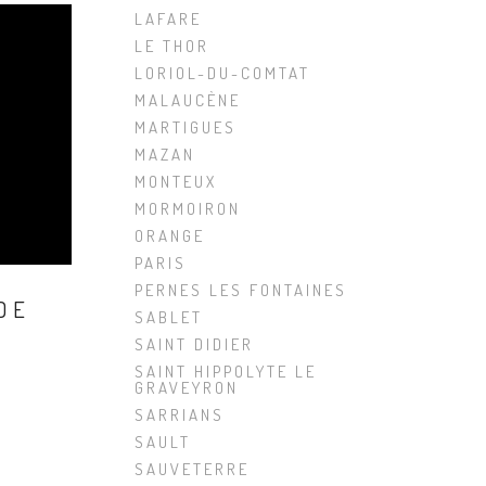
LAFARE
LE THOR
LORIOL-DU-COMTAT
MALAUCÈNE
MARTIGUES
MAZAN
MONTEUX
MORMOIRON
ORANGE
PARIS
PERNES LES FONTAINES
DE
SABLET
SAINT DIDIER
SAINT HIPPOLYTE LE
GRAVEYRON
SARRIANS
SAULT
SAUVETERRE