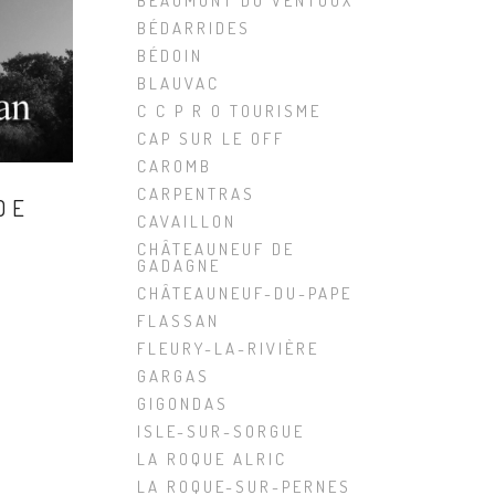
BEAUMONT DU VENTOUX
BÉDARRIDES
BÉDOIN
BLAUVAC
C C P R O TOURISME
CAP SUR LE OFF
CAROMB
CARPENTRAS
DE
CAVAILLON
CHÂTEAUNEUF DE
GADAGNE
CHÂTEAUNEUF-DU-PAPE
FLASSAN
FLEURY-LA-RIVIÈRE
GARGAS
GIGONDAS
ISLE-SUR-SORGUE
LA ROQUE ALRIC
LA ROQUE-SUR-PERNES