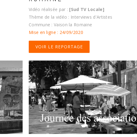
Vidéo réalisée par :
[Sud TV Locale]
Thème de la vidéo : Interviews d'Artistes
Commune : Vaison la Romaine
Mise en ligne : 24/09/2020
VOIR LE REPORTAGE