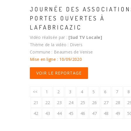
JOURNÉE DES ASSOCIATION
PORTES OUVERTES À
LAFABRICAZIC
Vidéo réalisée par :
[Sud TV Locale]
Thème de la vidéo : Divers
Commune : Beaumes de Venise
Mise en ligne : 10/09/2020
VOIR LE REPORTAGE
<<
1
2
3
4
5
6
7
8
21
22
23
24
25
26
27
28
2
42
43
44
45
46
47
48
49
5