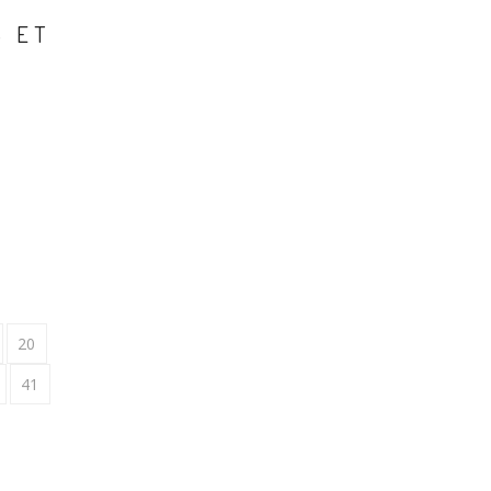
S ET
20
41