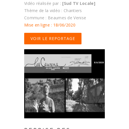
Vidéo réalisée par :
[Sud TV Locale]
Thème de la vidéo : Chantiers
Commune : Beaumes de Venise
Mise en ligne : 18/06/2020
VOIR LE REPORTAGE