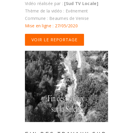
Vidéo réalisée par :
[Sud TV Locale]
Thème de la vidéo : Evénement
Commune : Beaumes de Venise
Mise en ligne : 27/05/2020
VOIR LE REPORTAGE