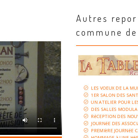
Autres repor
commune de
LES VOEUX DE LA MU
1ER SALON DES SANT
UN ATELIER POUR LE
DES SALLES MODULAI
RéCEPTION DES NOU
JOURNéE DES ASSOC
PREMIèRE JOURNéE 
HOMMAGE à UNE HéR