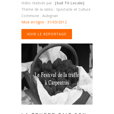
Vidéo réalisée par :
[Sud TV Locale]
Thème de la vidéo : Spectacle et Culture
Commune : Aubignan
Mise en ligne : 31/03/2012
VOIR LE REPORTAGE