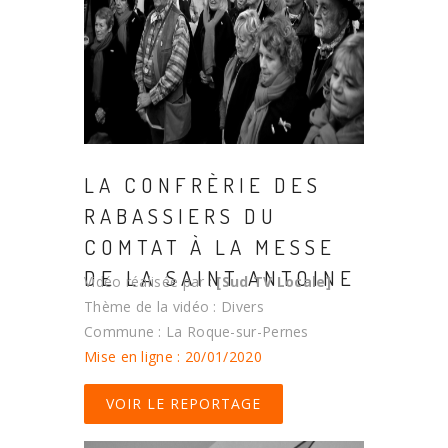
LA CONFRÈRIE DES
RABASSIERS DU
COMTAT À LA MESSE
DE LA SAINT ANTOINE
Vidéo réalisée par :
[Sud TV Locale]
Thème de la vidéo : Divers
Commune : La Roque-sur-Pernes
Mise en ligne : 20/01/2020
VOIR LE REPORTAGE