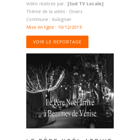
Vidéo réalisée par :
[Sud TV Locale]
Thème de la vidéo : Divers
Commune : Aubignan
Mise en ligne : 10/12/2019
VOIR LE REPORTAGE