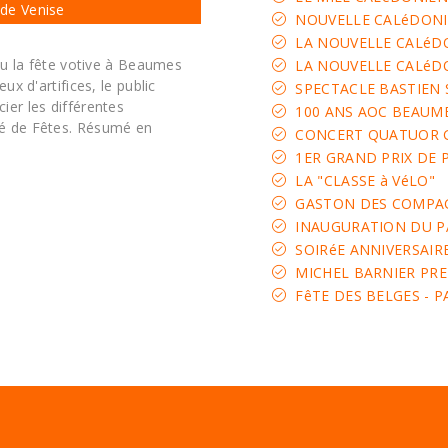
de Venise
NOUVELLE CALéDONI
LA NOUVELLE CALéDO
ieu la fête votive à Beaumes
LA NOUVELLE CALéD
ux d'artifices, le public
SPECTACLE BASTIEN 
ier les différentes
100 ANS AOC BEAUME
é de Fêtes. Résumé en
CONCERT QUATUOR G
1ER GRAND PRIX DE 
LA "CLASSE à VéLO"
GASTON DES COMPAG
INAUGURATION DU P
SOIRéE ANNIVERSAIR
MICHEL BARNIER PRE
FêTE DES BELGES - P