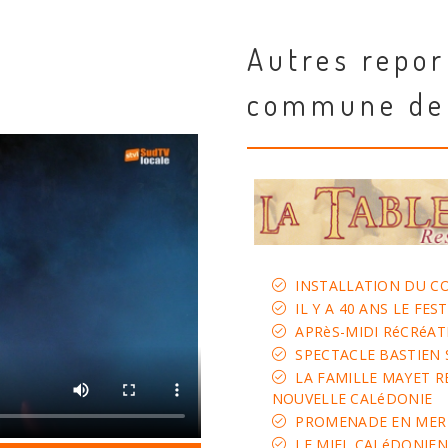
Autres repor
commune de 
INSTALLATION DU CO
IL Y A 40 ANS LE FE
APRèS-MIDI RéCRéATI
SPECTACLE BASTIEN 
LA FAMILLE MAYET R
NOUVELLE CALéDONIE
PROMENADE EN MER
LE MIEL CALéDONIEN