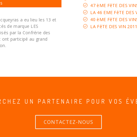
as
47 èME FêTE DES VI
LA 46 EME FêTE DES
40 èME FêTE DES VI
acqueyras a eu lieu les 13 et
vités de marque LES
LA FêTE DES VIN 201
sés par la Confrérie des
 ont participé au grand
on.
RCHEZ UN PARTENAIRE POUR VOS ÉV
CONTACTEZ-NOUS