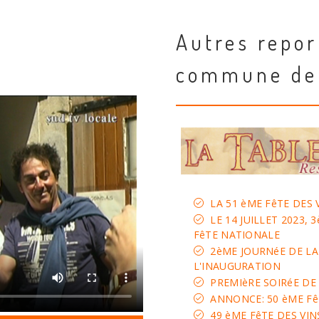
Autres repor
commune de
LA 51 èME FêTE DES
LE 14 JUILLET 2023,
FêTE NATIONALE
2èME JOURNéE DE LA
L'INAUGURATION
PREMIèRE SOIRéE DE
ANNONCE: 50 èME Fê
49 èME FêTE DES VI