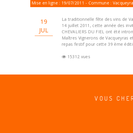
Mise en ligne : 19/07/2011 - Commune : Vacqueyr
La traditionnelle fête des vins de V
19
14 juillet 2011, cette année des in
JUL
CHEVALIERS DU FIEL ont été introni
Maîtres Vignerons de Vacqueyras et
repas festif pour cette 39 ème éditi
15312 vues
VOUS CHE