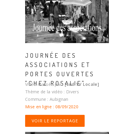
JOURNÉE DES
ASSOCIATIONS ET
PORTES OUVERTES
"CHEZ ROSALIE"
Vidéo réalisée par :
[Sud TV Locale]
Thème de la vidéo : Divers
Commune : Aubignan
Mise en ligne : 08/09/2020
VOIR LE REPORTAGE