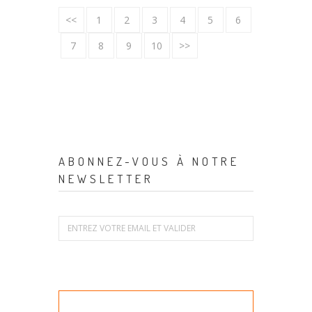
<<
1
2
3
4
5
6
7
8
9
10
>>
ABONNEZ-VOUS À NOTRE
NEWSLETTER