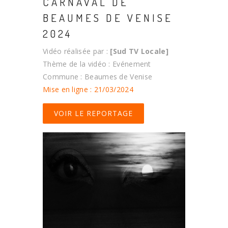
CARNAVAL DE
BEAUMES DE VENISE
2024
Vidéo réalisée par :
[Sud TV Locale]
Thème de la vidéo : Evénement
Commune : Beaumes de Venise
Mise en ligne : 21/03/2024
VOIR LE REPORTAGE