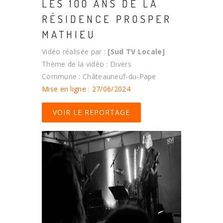
LES 100 ANS DE LA
RÉSIDENCE PROSPER
MATHIEU
Vidéo réalisée par :
[Sud TV Locale]
Thème de la vidéo : Divers
Commune : Châteauneuf-du-Pape
Mise en ligne : 27/06/2024
VOIR LE REPORTAGE