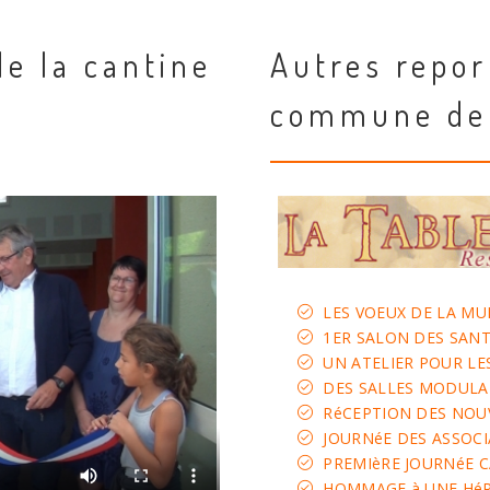
de la cantine
Autres repor
commune de
LES VOEUX DE LA MU
1ER SALON DES SANT
UN ATELIER POUR LE
DES SALLES MODULAI
RéCEPTION DES NOU
JOURNéE DES ASSOC
PREMIèRE JOURNéE 
HOMMAGE à UNE HéR