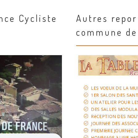
nce Cycliste
Autres repor
commune de
LES VOEUX DE LA MU
1ER SALON DES SANT
UN ATELIER POUR LE
DES SALLES MODULAI
RéCEPTION DES NOU
JOURNéE DES ASSOC
PREMIèRE JOURNéE 
HOMMAGE à UNE HéR