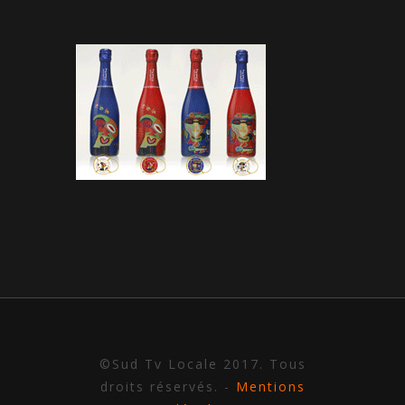
©Sud Tv Locale 2017. Tous
droits réservés. -
Mentions