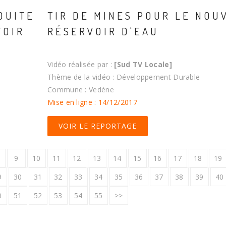
DUITE
TIR DE MINES POUR LE NOU
VOIR
RÉSERVOIR D'EAU
Vidéo réalisée par :
[Sud TV Locale]
Thème de la vidéo : Développement Durable
Commune : Vedène
Mise en ligne : 14/12/2017
VOIR LE REPORTAGE
9
10
11
12
13
14
15
16
17
18
19
9
30
31
32
33
34
35
36
37
38
39
40
0
51
52
53
54
55
>>