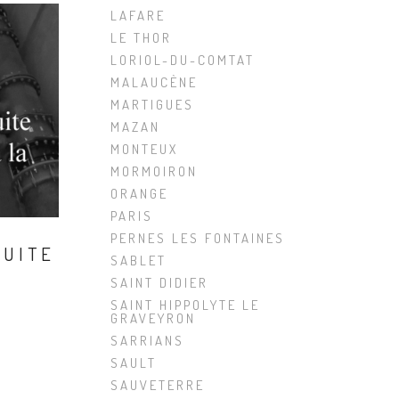
LAFARE
LE THOR
LORIOL-DU-COMTAT
MALAUCÈNE
MARTIGUES
MAZAN
MONTEUX
MORMOIRON
ORANGE
PARIS
PERNES LES FONTAINES
DUITE
SABLET
SAINT DIDIER
SAINT HIPPOLYTE LE
GRAVEYRON
SARRIANS
SAULT
SAUVETERRE