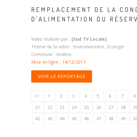
REMPLACEMENT DE LA CON
D'ALIMENTATION DU RÉSER
Vidéo réalisée par :
[Sud TV Locale]
Thème de la vidéo : Environnement, Ecologie
Commune : Vedène
Mise en ligne : 14/12/2017
VOIR LE REPORTAGE
<<
1
2
3
4
5
6
7
8
21
22
23
24
25
26
27
28
2
42
43
44
45
46
47
48
49
5