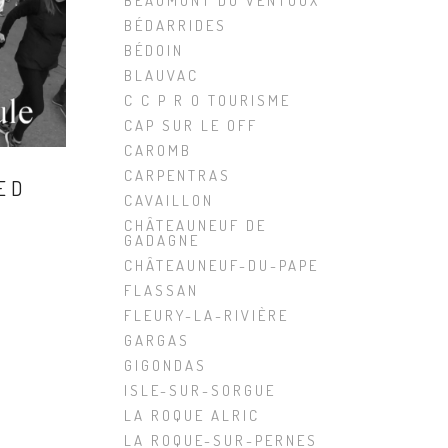
BEAUMONT DU VENTOUX
BÉDARRIDES
BÉDOIN
BLAUVAC
C C P R O TOURISME
CAP SUR LE OFF
CAROMB
CARPENTRAS
ED
CAVAILLON
CHÂTEAUNEUF DE
GADAGNE
CHÂTEAUNEUF-DU-PAPE
FLASSAN
FLEURY-LA-RIVIÈRE
GARGAS
GIGONDAS
ISLE-SUR-SORGUE
LA ROQUE ALRIC
LA ROQUE-SUR-PERNES