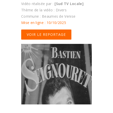
Vidéo réalisée par :
[Sud TV Locale]
Thème de la vidéo : Divers
Commune : Beaumes de Venise
Mise en ligne : 10/10/2025
VOIR LE REPORTAGE