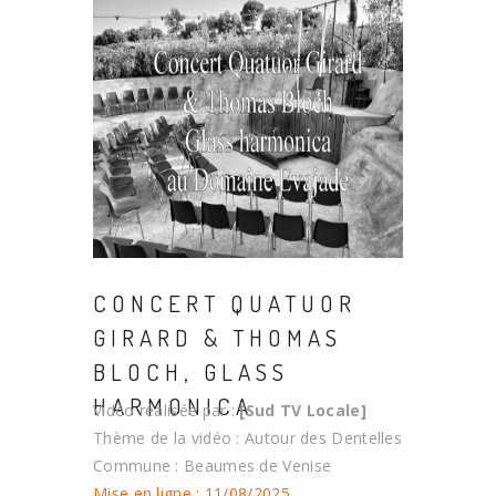
CONCERT QUATUOR
GIRARD & THOMAS
BLOCH, GLASS
HARMONICA
Vidéo réalisée par :
[Sud TV Locale]
Thème de la vidéo : Autour des Dentelles
Commune : Beaumes de Venise
Mise en ligne : 11/08/2025