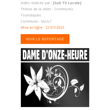
Vidéo réalisée par :
[Sud TV Locale]
Thème de la vidéo : Communes
Touristiques
Commune : SAULT
Mise en ligne : 21/07/2025
VOIR LE REPORTAGE