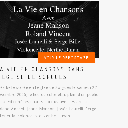
VOIR LE REPORTAGE
A VIE EN CHANSONS DANS
'ÉGLISE DE SORGUES
ès belle soirée en l'église de Sorgues le samedi 22
vembre 2025, le lieu de culte était plein d'un public
i a entonné les chants connus avec les artistes:
land Vincent, Jeane Manson, Josée Laurelli, Serge
llet et la violoncelliste Nerthe Dunan