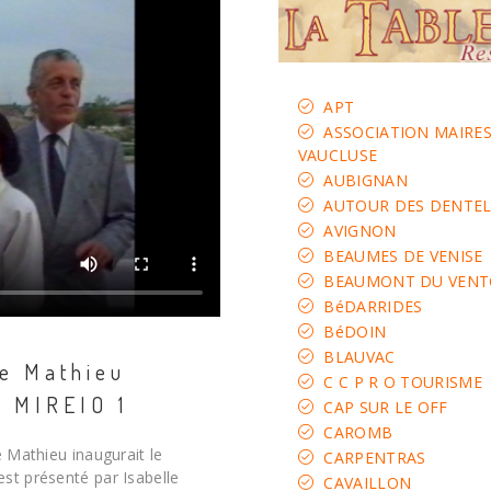
APT
ASSOCIATION MAIRE
VAUCLUSE
AUBIGNAN
AUTOUR DES DENTEL
AVIGNON
BEAUMES DE VENISE
BEAUMONT DU VENT
BéDARRIDES
BéDOIN
BLAUVAC
le Mathieu
C C P R O TOURISME
u MIREIO 1
CAP SUR LE OFF
CAROMB
e Mathieu inaugurait le
CARPENTRAS
st présenté par Isabelle
CAVAILLON