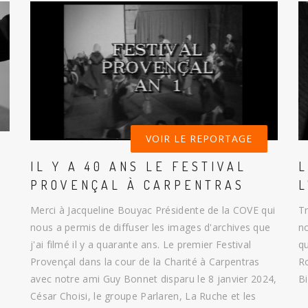
VOIR LE REPORTAGE
IL Y A 40 ANS LE FESTIVAL
L
PROVENÇAL À CARPENTRAS
L
Merci à Jacqueline Bouyac Présidente de la COVE qui
Tr
nous a permis de diffuser les images d'archives que
no
j'ai filmé il y a quarante ans. Le premier Festival
qu
Provençal dans la cour de la Charité à Carpentras
Ro
avec notre ami Guy Bonnet disparu le 8 janvier 2024,
Bi
César Choisi, le groupe Parlaren, La Ruche et les