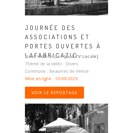
JOURNÉE DES
ASSOCIATIONS ET
PORTES OUVERTES À
LAFABRICAZIC
Vidéo réalisée par :
[Sud TV Locale]
Thème de la vidéo : Divers
Commune : Beaumes de Venise
Mise en ligne : 10/09/2020
VOIR LE REPORTAGE