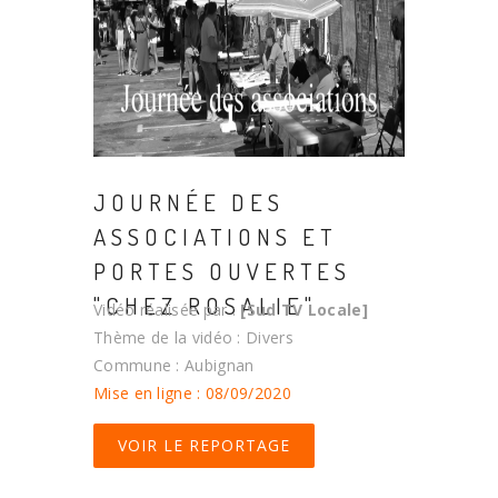
JOURNÉE DES
ASSOCIATIONS ET
PORTES OUVERTES
"CHEZ ROSALIE"
Vidéo réalisée par :
[Sud TV Locale]
Thème de la vidéo : Divers
Commune : Aubignan
Mise en ligne : 08/09/2020
VOIR LE REPORTAGE