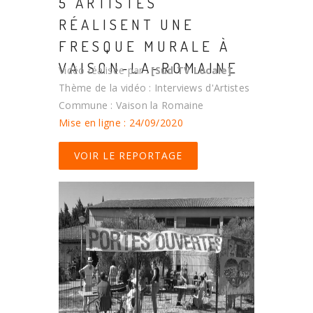
5 ARTISTES
RÉALISENT UNE
FRESQUE MURALE À
VAISON-LA-ROMAINE
Vidéo réalisée par :
[Sud TV Locale]
Thème de la vidéo : Interviews d'Artistes
Commune : Vaison la Romaine
Mise en ligne : 24/09/2020
VOIR LE REPORTAGE