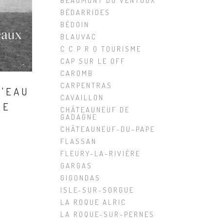
BEAUMONT DU VENTOUX
BÉDARRIDES
BÉDOIN
BLAUVAC
C C P R O TOURISME
CAP SUR LE OFF
CAROMB
CARPENTRAS
D'EAU
CAVAILLON
NE
CHÂTEAUNEUF DE
GADAGNE
CHÂTEAUNEUF-DU-PAPE
FLASSAN
FLEURY-LA-RIVIÈRE
GARGAS
GIGONDAS
ISLE-SUR-SORGUE
LA ROQUE ALRIC
LA ROQUE-SUR-PERNES