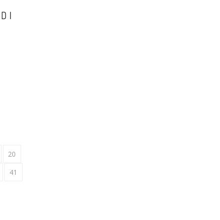
DI
20
41