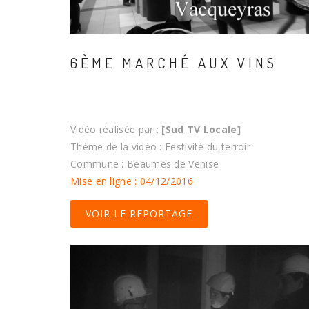
6ÈME MARCHÉ AUX VINS
Vidéo réalisée par :
[Sud TV Locale]
Thème de la vidéo : Festivité du terroir
Commune : Beaumes de Venise
Mise en ligne : 04/12/2016
VOIR LE REPORTAGE