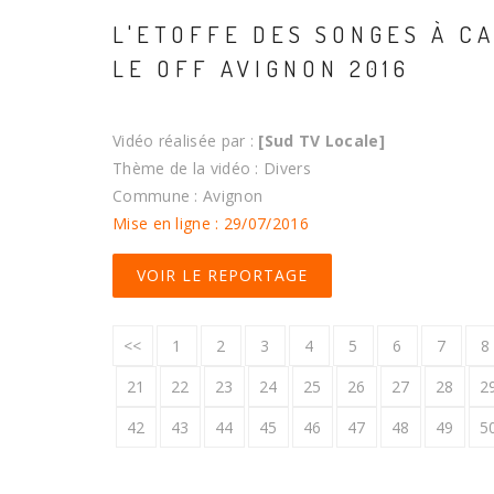
L'ETOFFE DES SONGES À C
LE OFF AVIGNON 2016
Vidéo réalisée par :
[Sud TV Locale]
Thème de la vidéo : Divers
Commune : Avignon
Mise en ligne : 29/07/2016
VOIR LE REPORTAGE
<<
1
2
3
4
5
6
7
8
21
22
23
24
25
26
27
28
2
42
43
44
45
46
47
48
49
5