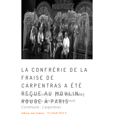
LA CONFRÉRIE DE LA
FRAISE DE
CARPENTRAS A ÉTÉ
REÇUE AU MOULIN
Vidéo réalisée par :
[Sud TV Locale]
ROUGE À PARIS
Thème de la vidéo : Evénement
Commune : Carpentras
Mise en ligne : 11/04/2015