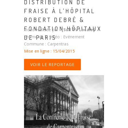
DISTRIBUTION DE
FRAISE À L'HÔPITAL
ROBERT DEBRÉ &
FONDATION HÔPITAUX
Vidéo réalisée par :
[Sud TV Locale]
DE PARIS
Thème de la vidéo : Evénement
Commune : Carpentras
Mise en ligne : 15/04/2015
VOIR LE REPORTAGE