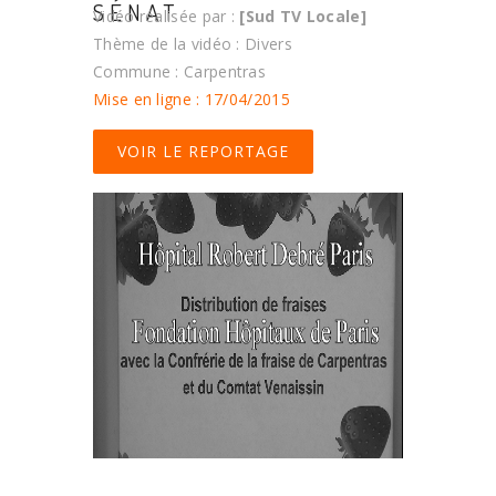
SÉNAT
Vidéo réalisée par :
[Sud TV Locale]
Thème de la vidéo : Divers
Commune : Carpentras
Mise en ligne : 17/04/2015
VOIR LE REPORTAGE