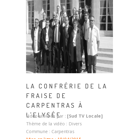
LA CONFRÉRIE DE LA
FRAISE DE
CARPENTRAS À
L'ELYSÉE
Vidéo réalisée par :
[Sud TV Locale]
Thème de la vidéo : Divers
Commune : Carpentras