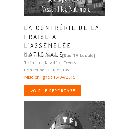
LA CONFRÉRIE DE LA
FRAISE À
L'ASSEMBLÉE
NATIONALE
Vidéo réalisée par :
[Sud TV Locale]
Thème de la vidéo : Divers
Commune : Carpentras
Mise en ligne : 15/04/2015
VOIR LE REPORTAGE