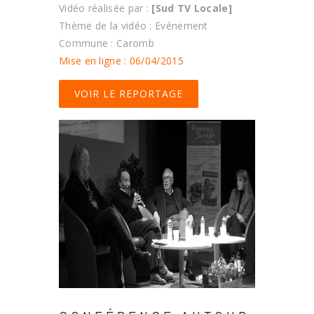
Vidéo réalisée par :
[Sud TV Locale]
Thème de la vidéo : Evénement
Commune : Caromb
Mise en ligne : 06/04/2015
VOIR LE REPORTAGE