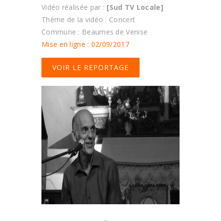
Vidéo réalisée par :
[Sud TV Locale]
Thème de la vidéo : Concert
Commune : Beaumes de Venise
Mise en ligne : 02/09/2017
VOIR LE REPORTAGE