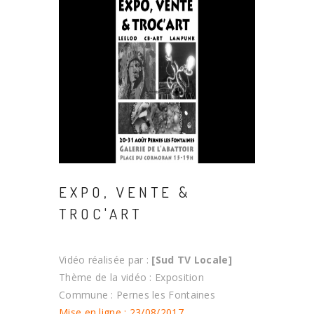
EXPO, VENTE &
TROC'ART
Vidéo réalisée par :
[Sud TV Locale]
Thème de la vidéo : Exposition
Commune : Pernes les Fontaines
Mise en ligne : 23/08/2017