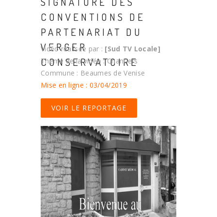
SIGNATURE DES
CONVENTIONS DE
PARTENARIAT DU
VERGER
Vidéo réalisée par :
[Sud TV Locale]
CONSERVATOIRE
Thème de la vidéo : Chantiers
Commune : Beaumes de Venise
Mise en ligne : 03/04/2019
VOIR LE REPORTAGE