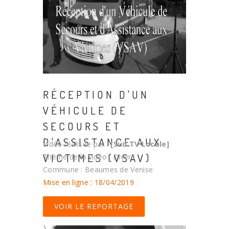
RÉCEPTION D'UN
VÉHICULE DE
SECOURS ET
D'ASSISTANCE AUX
Vidéo réalisée par :
[Sud TV Locale]
VICTIMES (VSAV)
Thème de la vidéo : Divers
Commune : Beaumes de Venise
Mise en ligne : 18/04/2019
VOIR LE REPORTAGE