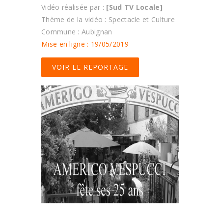
Vidéo réalisée par :
[Sud TV Locale]
Thème de la vidéo : Spectacle et Culture
Commune : Aubignan
Mise en ligne : 19/05/2019
VOIR LE REPORTAGE