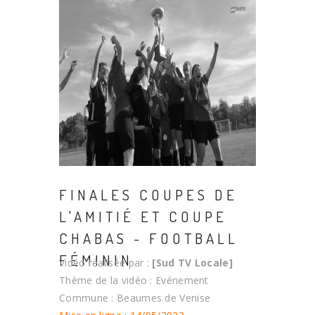
FINALES COUPES DE
L'AMITIÉ ET COUPE
CHABAS - FOOTBALL
FÉMININ
Vidéo réalisée par :
[Sud TV Locale]
Thème de la vidéo : Evénement
Commune : Beaumes de Venise