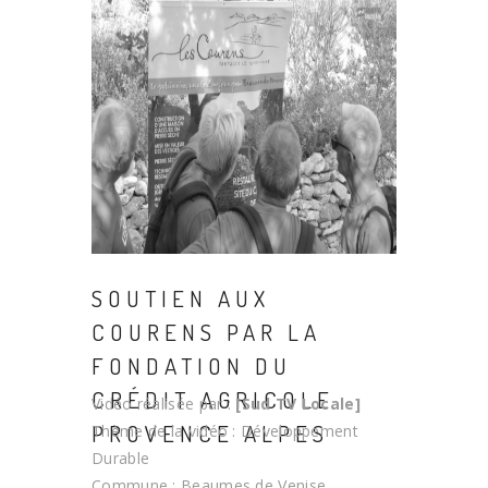
SOUTIEN AUX
COURENS PAR LA
FONDATION DU
CRÉDIT AGRICOLE
Vidéo réalisée par :
[Sud TV Locale]
PROVENCE ALPES
Thème de la vidéo : Développement
Durable
Commune : Beaumes de Venise