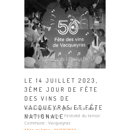
LE 14 JUILLET 2023,
3ÈME JOUR DE FÊTE
DES VINS DE
VACQUEYRAS ET FÊTE
Vidéo réalisée par :
[Sud TV Locale]
NATIONALE
Thème de la vidéo : Festivité du terroir
Commune : Vacqueyras