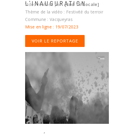
L'INAUGURATION
Vidéo réalisée par :
[Sud TV Locale]
Thème de la vidéo : Festivité du terroir
Commune : Vacqueyras
Mise en ligne : 19/07/2023
VOIR LE REPORTAGE