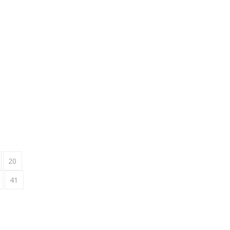
U
20
41