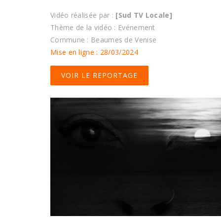
Vidéo réalisée par :
[Sud TV Locale]
Thème de la vidéo : Evénement
Commune : Beaumes de Venise
Mise en ligne : 28/03/2024
VOIR LE REPORTAGE