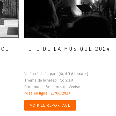
NCE
FÊTE DE LA MUSIQUE 2024
Vidéo réalisée par :
[Sud TV Locale]
Thème de la vidéo : Concert
Commune : Beaumes de Venise
Mise en ligne : 25/06/2024
VOIR LE REPORTAGE