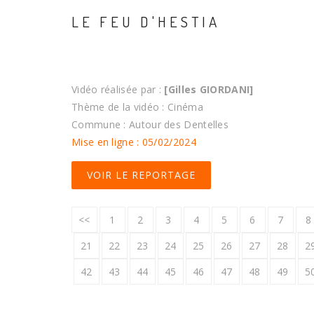
LE FEU D'HESTIA
Vidéo réalisée par :
[Gilles GIORDANI]
Thème de la vidéo : Cinéma
Commune : Autour des Dentelles
Mise en ligne : 05/02/2024
VOIR LE REPORTAGE
<<
1
2
3
4
5
6
7
8
21
22
23
24
25
26
27
28
2
42
43
44
45
46
47
48
49
5