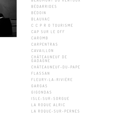
BEAUMONT DU VENTOUX
BÉDARRIDES
BÉDOIN
BLAUVAC
C C P R O TOURISME
CAP SUR LE OFF
CAROMB
CARPENTRAS
CAVAILLON
CHÂTEAUNEUF DE
GADAGNE
CHÂTEAUNEUF-DU-PAPE
FLASSAN
FLEURY-LA-RIVIÈRE
GARGAS
GIGONDAS
ISLE-SUR-SORGUE
LA ROQUE ALRIC
LA ROQUE-SUR-PERNES