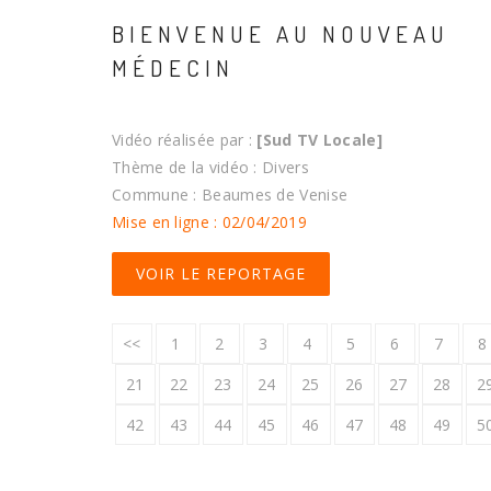
BIENVENUE AU NOUVEAU
MÉDECIN
Vidéo réalisée par :
[Sud TV Locale]
Thème de la vidéo : Divers
Commune : Beaumes de Venise
Mise en ligne : 02/04/2019
VOIR LE REPORTAGE
<<
1
2
3
4
5
6
7
8
21
22
23
24
25
26
27
28
2
42
43
44
45
46
47
48
49
5