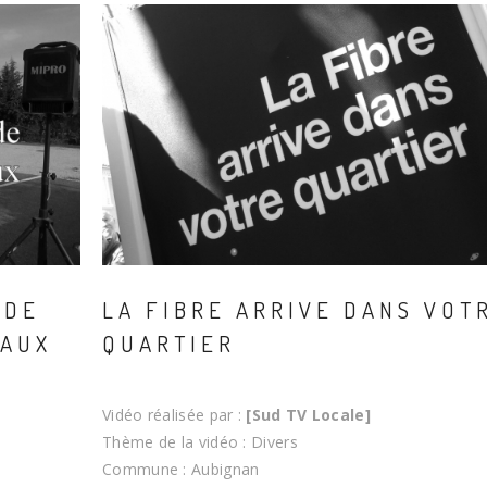
 DE
LA FIBRE ARRIVE DANS VOT
 AUX
QUARTIER
Vidéo réalisée par :
[Sud TV Locale]
Thème de la vidéo : Divers
Commune : Aubignan