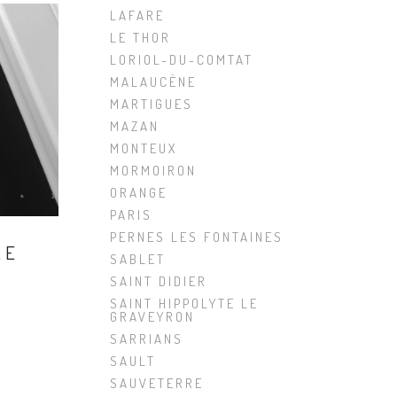
LAFARE
LE THOR
LORIOL-DU-COMTAT
MALAUCÈNE
MARTIGUES
MAZAN
MONTEUX
MORMOIRON
ORANGE
PARIS
PERNES LES FONTAINES
RE
SABLET
SAINT DIDIER
SAINT HIPPOLYTE LE
GRAVEYRON
SARRIANS
SAULT
SAUVETERRE