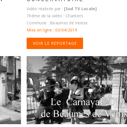
Vidéo réalisée par :
[Sud TV Locale]
Thème de la vidéo : Chantiers
Commune : Beaumes de Venise
Mise en ligne : 03/04/2019
VOIR LE REPORTAGE