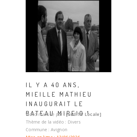
IL Y A 40 ANS,
MIEILLE MATHIEU
INAUGURAIT LE
BATEAU MIREIO 1
Vidéo réalisée par :
[Sud TV Locale]
Thème de la vidéo : Divers
Commune : Avignon