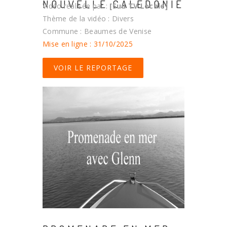
NOUVELLE CALÉDONIE
Vidéo réalisée par :
[Sud TV Locale]
Thème de la vidéo : Divers
Commune : Beaumes de Venise
Mise en ligne : 31/10/2025
VOIR LE REPORTAGE